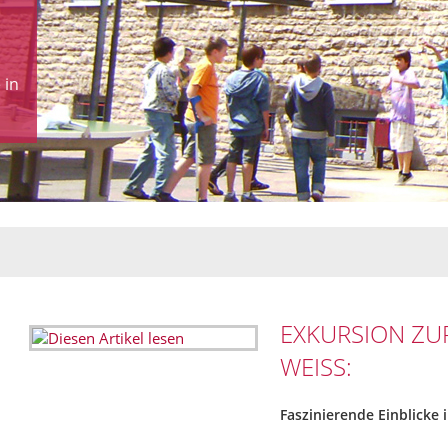
 in
EXKURSION ZU
WEISS:
Faszinierende Einblick